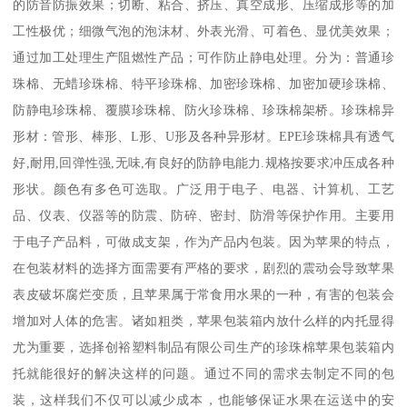
的防音防振效果；切断、粘合、挤压、真空成形、压缩成形等的加
工性极优；细微气泡的泡沫材、外表光滑、可着色、显优美效果；
通过加工处理生产阻燃性产品；可作防止静电处理。分为：普通珍
珠棉、无蜡珍珠棉、特平珍珠棉、加密珍珠棉、加密加硬珍珠棉、
防静电珍珠棉、覆膜珍珠棉、防火珍珠棉、珍珠棉架桥。珍珠棉异
形材：管形、棒形、L形、U形及各种异形材。EPE珍珠棉具有透气
好,耐用,回弹性强,无味,有良好的防静电能力.规格按要求冲压成各种
形状。颜色有多色可选取。广泛用于电子、电器、计算机、工艺
品、仪表、仪器等的防震、防碎、密封、防滑等保护作用。主要用
于电子产品料，可做成支架，作为产品内包装。因为苹果的特点，
在包装材料的选择方面需要有严格的要求，剧烈的震动会导致苹果
表皮破坏腐烂变质，且苹果属于常食用水果的一种，有害的包装会
增加对人体的危害。诸如粗类，苹果包装箱内放什么样的内托显得
尤为重要，选择创裕塑料制品有限公司生产的珍珠棉苹果包装箱内
托就能很好的解决这样的问题。通过不同的需求去制定不同的包
装，这样我们不仅可以减少成本，也能够保证水果在运送中的安