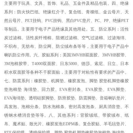
主要用于玩具、文具、首饰、礼品、五金件及精品包装。四、绝缘
系列：防火快巴纸、绝缘红介子、复合纸、青稞纸、金云母片、天
然云母片、PET挂钩、PVC挂钩、黑白PVC垫片、PC、PP、绝缘PET
等制品。主要用于电子产品绝缘及其他用处。五、防尘系列：活性
炭过滤棉、活性炭纤维棉、阻燃过滤棉、空气过滤棉、过滤海绵、
不织布、无纺布、防尘网、防尘绒布条等等，主要用于电子产品中
喇叭防尘作用。六、胶贴系列：美国3MVHB双面胶、3MVHB胶带、
3M泡棉胶带、T4000双面胶、日东5000、德莎、索尼、日立、日本
积水双面胶等各种不干胶面贴，主要用于对粘性有要求的产品中。
七、防震系列：橡胶垫、机脚垫、橡胶发泡、脚垫 胶垫机脚垫橡胶
垫泡棉垫 海绵垫、回力胶、EVA密封条、EVA胶垫、EVA脚垫、
EVA海绵垫、透明硅胶脚垫、防滑胶垫、防震脚垫、音箱喇叭垫片、
高发泡、泡棉分条、防水泡棉条、密封高发泡条、厨具消音垫、不
锈钢水槽消音垫等等。八、其他系列：背胶绒纸、带胶绒布、纸
帛、魔术贴、散光片、橡胶发泡EDPM条、复合胶贴、羊毛毡垫片、
PTE保护膜、透镜保护膜、脚垫 胶垫机脚垫橡胶垫泡棉垫 海绵垫、