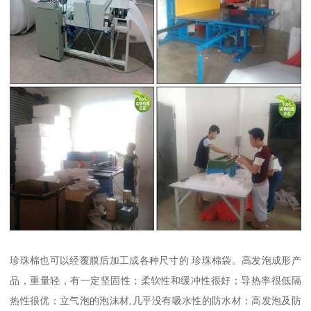
珍珠棉也可以经覆膜后加工成各种尺寸的 珍珠棉袋。高发泡成形产
品，重量轻，有一定坚固性；柔软性和缓冲性很好；导热率很低隔
热性很优；立气泡的泡沫材,几乎没有吸水性的防水材；高发泡及防