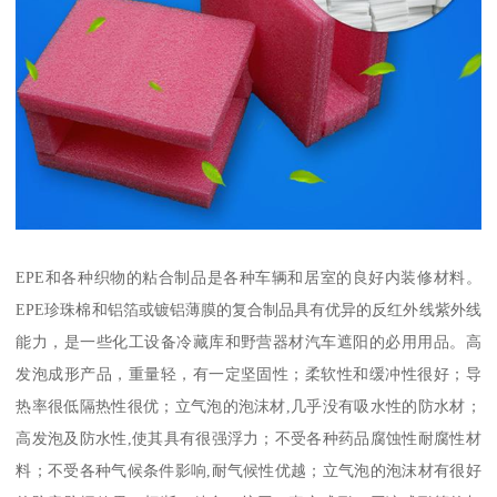
EPE和各种织物的粘合制品是各种车辆和居室的良好内装修材料。
EPE珍珠棉和铝箔或镀铝薄膜的复合制品具有优异的反红外线紫外线
能力，是一些化工设备冷藏库和野营器材汽车遮阳的必用用品。高
发泡成形产品，重量轻，有一定坚固性；柔软性和缓冲性很好；导
热率很低隔热性很优；立气泡的泡沫材,几乎没有吸水性的防水材；
高发泡及防水性,使其具有很强浮力；不受各种药品腐蚀性耐腐性材
料；不受各种气候条件影响,耐气候性优越；立气泡的泡沫材有很好