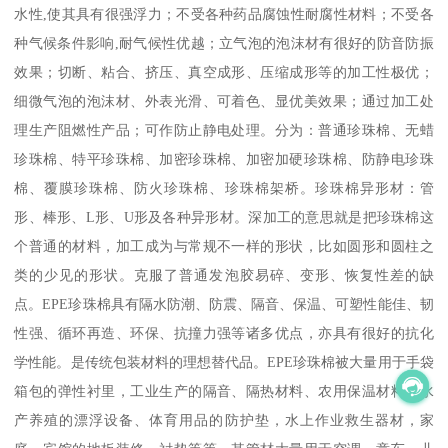
水性,使其具有很强浮力；不受各种药品腐蚀性耐腐性材料；不受各
种气候条件影响,耐气候性优越；立气泡的泡沫材有很好的防音防振
效果；切断、粘合、挤压、真空成形、压缩成形等的加工性极优；
细微气泡的泡沫材、外表光滑、可着色、显优美效果；通过加工处
理生产阻燃性产品；可作防止静电处理。分为：普通珍珠棉、无蜡
珍珠棉、特平珍珠棉、加密珍珠棉、加密加硬珍珠棉、防静电珍珠
棉、覆膜珍珠棉、防火珍珠棉、珍珠棉架桥。珍珠棉异形材：管
形、棒形、L形、U形及各种异形材。深加工的意思就是把珍珠棉这
个普通的材料，加工成为与常规不一样的形状，比如圆形和圆柱之
类的少见的形状。克服了普通发泡胶易碎、变形、恢复性差的缺
点。EPE珍珠棉具有隔水防潮、防震、隔音、保温、可塑性能佳、韧
性强、循环再造、环保、抗撞力强等诸多优点，亦具有很好的抗化
学性能。是传统包装材料的理想替代品。EPE珍珠棉被大量用于手袋
箱包的弹性衬里，工业生产的隔音、隔热材料、农用保温材料、水
产养殖的漂浮设备、体育用品的防护垫，水上作业救生器材，家