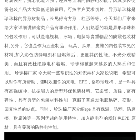
耐腐蚀性，抗老化能力强，还具有显着的防静电功能，因其质轻使
得包装产品大大降低运输费用。可按客户要求切片。异形珍珠棉是
珍珠棉的异形材制品，长见得有方形，柱形等等。今天我们厂家来
给大家详细讲解这类产品有哪些作用。人们熟悉的就是异形珍珠棉
的包装作用，可以是电视机，冰箱，电脑等贵重物品的防震包装材
料;另外，它也是作为五金制品、玩具、瓜果、皮鞋的内包装常见的
材料;加入彩色防静电剂和阻燃剂后，更显其的性能。不光外观精
美，而且有效杜绝静电和着燃。珍珠棉被越来越多的人熟悉和使
用。 珍珠棉厂家 今天就一些常识性的知识再和大家说说吧，希望可
以对你有所帮助，随时欢迎你的来电。EPE，俗称珍珠棉，是一种具
有高强缓冲、抗振能力的新型环保包装材料。它柔韧、质轻，富有
弹性，具有典型的包装材料性能，克服了普通发泡胶易碎、变形、
回复性差的缺点。同时， 珍珠棉厂家介绍epe 具有保温、防潮、防磨
擦、耐腐蚀等一系列优越的使用特性。加入静电剂的粉红色EPE 原
材，具有显著的防静电性能。