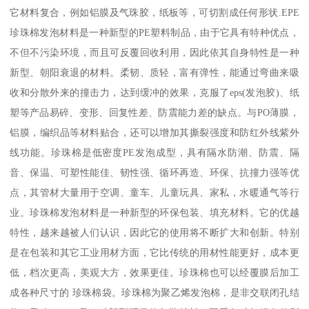
它材料复合，例如铝膜及气珠胶，纸板等，可切割成任何形状.EPE
珍珠棉发泡材料是一种新型的PE塑料制品，由于它具有特种优点，
不但不污染环境，而且可反覆回收利用，因此依其自身特性是一种
新型、朝阳衰退的材料。柔韧、质轻，富有弹性，能通过弯曲来吸
收和分散外来的撞击力，达到缓冲的效果，克服了eps(发泡胶)、纸
塑等产品易碎、变形、回复性差、防震能力差的缺点。与PO薄膜，
铝膜，编织品等材料贴合，还可以增加其撕裂强度和防红外线紫外
线功能。珍珠棉是低密度PE发泡成型，具有隔水防潮、防震、隔
音、保温、可塑性能佳、韧性强、循环再造、环保、抗撞力强等优
点，其管材大量用于空调、童车、儿童玩具、家私，水暖通气等行
业。珍珠棉发泡材料是一种新型的环保包装、填充材料。它的优越
特性，越来越被人们认识，因此它的使用将不断扩大和创新。特别
是在包装和其它工业用材方面，它比传统的用材性能更好，成本更
低，档次更高，美观大方，效果更佳。珍珠棉也可以经覆膜后加工
成各种尺寸的 珍珠棉袋。珍珠棉为聚乙烯发泡棉，是非交联闭孔结