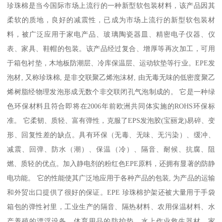
珍珠棉是当今国际市场上流行的一种新型软包装材料，该产品因其
柔软的质地，良好的减震性，已成为市场上流行的新型软包装材
料，被广泛应用于家电产品、玻璃陶瓷器皿、精密电子仪器、仪
表、家具、鞋帽的包装。该产品经过复合、增厚等再次加工，可用
于箱包衬垫，木地板防潮层、冷库保温层、运动软垫等行业。EPE发
泡材, 又称珍珠棉, 是非交联聚乙烯泡沫材, 由无毒无味的低密度聚乙
烯树脂经物理发泡形成无数个非交联闭孔气泡制成的。 它是一种绿
色环保材料且符合即将在2006年前欧洲共同体实施的ROHS环保标
准。 它柔韧、质轻、富有弹性，克服了EPS发泡胶(宝丽龙)易碎、变
形、回复性差的缺点。具有环保（无毒、无味、无污染）、缓冲、
减震、回弹、防水（潮）、保温（冷）、隔音、耐候、抗腐、阻
燃、质轻的优点。加入静电剂的粉红色EPE原料，还拥有显著的防静
电功能。 它的性能使其广泛地应用于各种产品的包装, 为产品的运输
和外贸出口提供了很好的保证。EPE 珍珠棉护架还被大量用于手袋
箱包的弹性衬里，工业生产的隔音、隔热材料、农用保温材料、水
产养殖的漂浮设备、体育用品的防护垫，水上作业救生器材，家