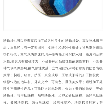
珍珠棉也可以经覆膜后加工成各种尺寸的 珍珠棉袋。高发泡成形产
品，重量轻，有一定坚固性；柔软性和缓冲性很好；导热率很低隔
热性很优；立气泡的泡沫材,几乎没有吸水性的防水材；高发泡及防
水性,使其具有很强浮力；不受各种药品腐蚀性耐腐性材料；不受各
种气候条件影响,耐气候性优越；立气泡的泡沫材有很好的防音防振
效果；切断、粘合、挤压、真空成形、压缩成形等的加工性极优；
细微气泡的泡沫材、外表光滑、可着色、显优美效果；通过加工处
理生产阻燃性产品；可作防止静电处理。分为：普通珍珠棉、无蜡
珍珠棉、特平珍珠棉、加密珍珠棉、加密加硬珍珠棉、防静电珍珠
棉、覆膜珍珠棉、防火珍珠棉、珍珠棉架桥。珍珠棉异形材：管