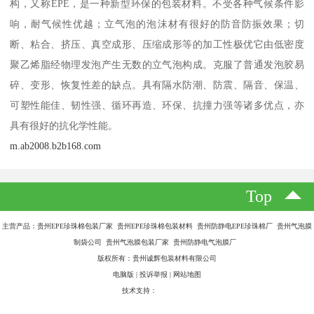
构，又称EPE，是一种新型环保的包装材料。不受各种气候条件影
响，耐气候性优越；立气泡的泡沫材有很好的防音防振效果；切
断、粘合、挤压、真空成形、压缩成形等的加工性极优它由低密度
聚乙烯脂经物理发泡产生无数的立气泡构成。克服了普通发泡胶易
碎、变形、恢复性差的缺点。具有隔水防潮、防震、隔音、保温、
可塑性能佳、韧性强、循环再造、环保、抗撞力强等诸多优点，亦
具有很好的抗化学性能。
m.ab2008.b2b168.com
Top
主营产品：贵州EPE珍珠棉包装厂家 贵州EPE珍珠棉包装材料 贵州防静电EPE珍珠棉厂 贵州气泡膜
制袋公司 贵州气泡膜包装厂家 贵州防静电气泡膜厂
版权所有：贵州诚辉包装材料有限公司
电脑版
|
投诉举报
|
网站地图
技术支持：
八方资源网