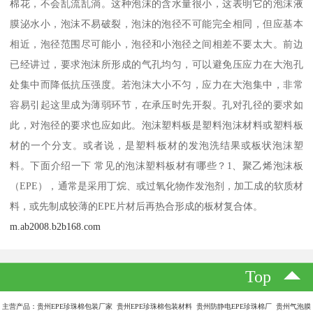
棉花，不会乱流乱淌。这种泡沫的含水量很小，这表明它的泡沫液
膜泌水小，泡沫不易破裂，泡沫的泡径不可能完全相同，但应基本
相近，泡径范围尽可能小，泡径和小泡径之间相差不要太大。前边
已经讲过，要求泡沫所形成的气孔均匀，可以避免压应力在大泡孔
处集中而降低抗压强度。若泡沫大小不匀，应力在大泡集中，非常
容易引起这里成为薄弱环节，在承压时先开裂。孔对孔径的要求如
此，对泡径的要求也应如此。泡沫塑料板是塑料泡沫材料或塑料板
材的一个分支。或者说，是塑料板材的发泡洗结果或板状泡沫塑
料。下面介绍一下 常见的泡沫塑料板材有哪些？1、聚乙烯泡沫板
（EPE），通常是采用丁烷、或过氧化物作发泡剂，加工成的软质材
料，或先制成较薄的EPE片材后再热合形成的板材复合体。
m.ab2008.b2b168.com
Top
主营产品：贵州EPE珍珠棉包装厂家 贵州EPE珍珠棉包装材料 贵州防静电EPE珍珠棉厂 贵州气泡膜