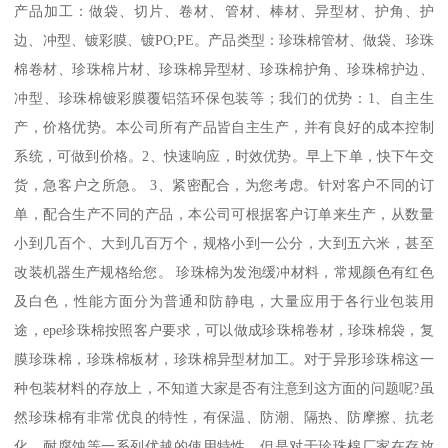
产品加工：做袋、切片、卷材、管材、棒材、异型材、护角、护
边、冲型、镀彩膜、镀PO;PE。产品类型：珍珠棉管材、做袋、珍珠
棉卷材、珍珠棉片材、珍珠棉异型材、珍珠棉护角、珍珠棉护边、
冲型、珍珠棉镀彩膜覆铝箔环保包装等；我们的优势：1、自主生
产，价格优势。本公司所有产品皆自主生产，并有良好的成本控制
系统，可做到价格。2、快速响应，时效优势。早上下单，快下午交
货，急客户之所急。 3、紧密配合，为您考虑。针对客户不同的订
单，配合生产不同的产品，本公司可根据客户订单来生产，从数量
小到几百个、大到几百万个，规格小到一公分，大到五六米，甚至
改装机器生产规格给您。 珍珠棉为发泡缓冲材料，常规颜色有红色
及白色，性能方面分为普通和防静电，大量应用于各行业包装用
途，epe珍珠棉按照客户要求，可以做成珍珠棉卷材，珍珠棉袋，复
膜珍珠棉，珍珠棉板材，珍珠棉异型材加工。对于异形珍珠棉这一
种包装材料的存放上，不知道大家是否有注意到这方面的问题呢?虽
然珍珠棉有非常优良的特性，有保温、防潮、隔热、防摩擦、抗老
化、耐腐蚀等一系列优越的使用特性。但是对于珍珠棉厂家在存放