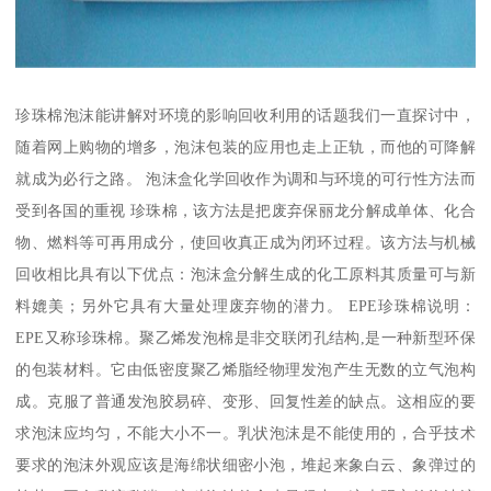
珍珠棉泡沫能讲解对环境的影响回收利用的话题我们一直探讨中，
随着网上购物的增多，泡沫包装的应用也走上正轨，而他的可降解
就成为必行之路。 泡沫盒化学回收作为调和与环境的可行性方法而
受到各国的重视 珍珠棉，该方法是把废弃保丽龙分解成单体、化合
物、燃料等可再用成分，使回收真正成为闭环过程。该方法与机械
回收相比具有以下优点：泡沫盒分解生成的化工原料其质量可与新
料媲美；另外它具有大量处理废弃物的潜力。 EPE珍珠棉说明：
EPE又称珍珠棉。聚乙烯发泡棉是非交联闭孔结构,是一种新型环保
的包装材料。它由低密度聚乙烯脂经物理发泡产生无数的立气泡构
成。克服了普通发泡胶易碎、变形、回复性差的缺点。这相应的要
求泡沫应均匀，不能大小不一。乳状泡沫是不能使用的，合乎技术
要求的泡沫外观应该是海绵状细密小泡，堆起来象白云、象弹过的