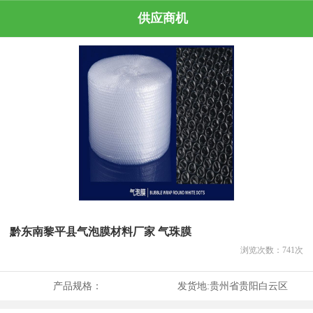
供应商机
黔东南黎平县气泡膜材料厂家 气珠膜
浏览次数：
741
次
产品规格：
发货地:
贵州省贵阳白云区