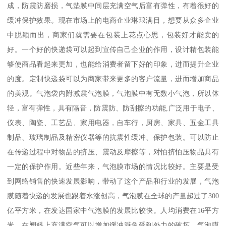
成，防震防磨损，气垫膜中间层充满空气后富有弹性，有着很好的
缓冲保护效果。现在市场上的电商企业琳琅满目，想要从众多企业
中脱颖而出，商家们就需要在包装上花点心思，包装好才能卖的
好。一个好的快递袋可以起到宣传自己企业的作用，设计精包装能
够使商品看起来更加，也能给消费者留下好的印象，进而提升企业
的度。定制快递袋可以为商家带来更多的客户流量，进而增加商品
的美观。气泡袋内附减震气泡膜，气泡膜中有无数小气泡，所以体
轻，富有弹性，具有隔音，防震防、防刮擦的功能,广泛用于电子、
仪表、陶瓷、工艺品、家用电器，自车行，厨房、家具、五金工具
制品、玻璃制品及精密仪器等的抗震性缓冲、保护包装。可以防止
在传递过程中对物品的挤压、震动及摩擦等，对怕挤怕压物品具有
一定的保护作用。近些年来，气泡膜市场的情况比较好。主要是受
到网络销售的快速发展影响，带动了这个产品和行业的发展，气泡
膜随着快递的发展也跟着水涨创高，气泡膜在全球的产量超过了300
亿平方米，在发达国家中气泡膜的发展比较快。人均消费在16平方
米。在塑料上充满空气可以增加缓冲避免受到外力的破坏。气泡膜