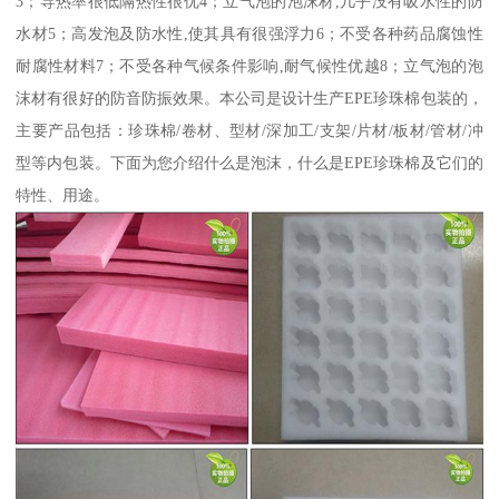
3；导热率很低隔热性很优4；立气泡的泡沫材,几乎没有吸水性的防
水材5；高发泡及防水性,使其具有很强浮力6；不受各种药品腐蚀性
耐腐性材料7；不受各种气候条件影响,耐气候性优越8；立气泡的泡
沫材有很好的防音防振效果。本公司是设计生产EPE珍珠棉包装的，
主要产品包括：珍珠棉/卷材、型材/深加工/支架/片材/板材/管材/冲
型等内包装。下面为您介绍什么是泡沫，什么是EPE珍珠棉及它们的
特性、用途。