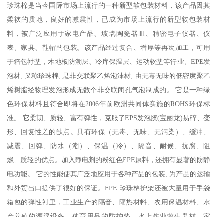
珍珠棉是当今国际市场上流行的一种新型软包装材料，该产品因其
柔软的质地，良好的减震性，已成为市场上流行的新型软包装材
料，被广泛应用于家电产品、玻璃陶瓷器皿、精密电子仪器、仪
表、家具、鞋帽的包装。该产品经过复合、增厚等再次加工，可用
于箱包衬垫，木地板防潮层、冷库保温层、运动软垫等行业。EPE发
泡材, 又称珍珠棉, 是非交联聚乙烯泡沫材, 由无毒无味的低密度聚乙
烯树脂经物理发泡形成无数个非交联闭孔气泡制成的。 它是一种绿
色环保材料且符合即将在2006年前欧洲共同体实施的ROHS环保标
准。 它柔韧、质轻、富有弹性，克服了EPS发泡胶(宝丽龙)易碎、变
形、回复性差的缺点。具有环保（无毒、无味、无污染）、缓冲、
减震、回弹、防水（潮）、保温（冷）、隔音、耐候、抗腐、阻
燃、质轻的优点。加入静电剂的粉红色EPE原料，还拥有显著的防静
电功能。 它的性能使其广泛地应用于各种产品的包装, 为产品的运输
和外贸出口提供了很好的保证。EPE 珍珠棉护架还被大量用于手袋
箱包的弹性衬里，工业生产的隔音、隔热材料、农用保温材料、水
产养殖的漂浮设备、体育用品的防护垫，水上作业救生器材，家