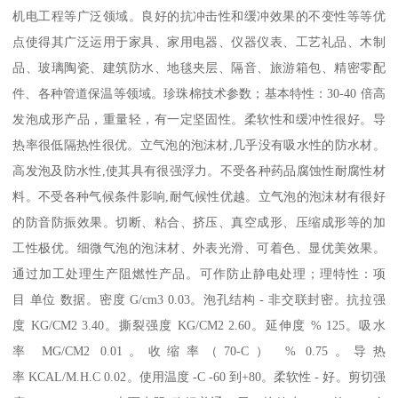
机电工程等广泛领域。良好的抗冲击性和缓冲效果的不变性等等优
点使得其广泛运用于家具、家用电器、仪器仪表、工艺礼品、木制
品、玻璃陶瓷、建筑防水、地毯夹层、隔音、旅游箱包、精密零配
件、各种管道保温等领域。珍珠棉技术参数；基本特性：30-40 倍高
发泡成形产品，重量轻，有一定坚固性。柔软性和缓冲性很好。导
热率很低隔热性很优。立气泡的泡沫材,几乎没有吸水性的防水材。
高发泡及防水性,使其具有很强浮力。不受各种药品腐蚀性耐腐性材
料。不受各种气候条件影响,耐气候性优越。立气泡的泡沫材有很好
的防音防振效果。切断、粘合、挤压、真空成形、压缩成形等的加
工性极优。细微气泡的泡沫材、外表光滑、可着色、显优美效果。
通过加工处理生产阻燃性产品。可作防止静电处理；理特性：项
目 单位 数据。密度 G/cm3 0.03。泡孔结构 - 非交联封密。抗拉强
度 KG/CM2 3.40。撕裂强度 KG/CM2 2.60。延伸度 % 125。吸水
率 MG/CM2 0.01。收缩率（70-C） % 0.75。导热
率 KCAL/M.H.C 0.02。使用温度 -C -60 到+80。柔软性 - 好。剪切强