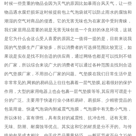
时候一些贵重的物品会因为天气的原因比如暴雨台风天气，让一些
物品遇水腐烂损坏这时候提前包上气泡袋就可以防止雨水的腐蚀和
潮湿的空气对商品的侵透。它的无害无味也为在家居中受到青睐，
我们家居用品需要的就是无害无味创造一个良好的休息环境，这就
是它为什么会这么受人喜爱的原因之一值得一提的是，目前来说我
国的气垫膜生产厂家较多，所以消费者的可选择范围比较宽泛，如
果说是实在是找不到合适的供应商，通过网络也都是可以找到不错
的厂家，所以综合来说广大的消费者可以通过各种范围去找到合适
的气垫膜厂家，不用担心厂家的问题。气垫膜在我们日常生活中是
非常常见的,网购的易碎品上往往包裹着一层气垫膜,起着很好的保护
作用，大型的家用电器上也会包裹一层气垫膜等等,其应用可谓是十
分的广泛。主要用于快递行业小体积易碎、易损坏、少精密货品的
包装用途。快递气泡袋内附减震气泡膜，气泡膜中有无数小气泡，
所以体轻，富有弹性，具有良好的减震性、抗冲击性、还有无害、
无味、防潮、耐腐蚀等优点。其实这和它的材质是分不开的。与传
统的包装成本相比，由于此产品重量轻巧，一般可节省百分之35的