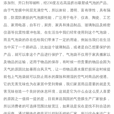
添加剂、开口剂等辅料，经230度左右高温挤出吸塑成气泡的产品。
由于气垫膜中间层充满空气，所以体轻，透明、富有弹性，具有隔
音，防震防磨损的气泡膜性能，广泛用于电子、仪表、陶瓷、工艺
品、家用电器，自车行，厨房、家具和漆品制品、玻璃制品及精密
仪器等抗震性缓冲包装。在生活当中我们经常使用到这个气泡袋，
而且气泡袋的存在也给我们带来了一定的用途。例如当我们在生活
当中买了一个易碎品，比如这个玻璃制品，或者是自己想要保护的
产品，就可以拿这个产品进行保护了。气泡袋不仅用于家具搬家以
及物品的运输，还用于物品的保存，有时候一些贵重的物品会因为
天气的原因比如暴雨台风天气，让一些物品遇水腐烂损坏这时候提
前包上气泡袋就可以防止雨水的腐蚀和潮湿的空气对商品的侵透。
它的无害无味也为在家居中受到青睐，我们家居用品需要的就是无
害无味创造一个良好的休息环境，这就是它为什么会这么受人喜爱
的原因之一值得一提的是，目前来说我国的气垫膜生产厂家较多，
所以消费者的可选择范围比较宽泛，如果说是实在是找不到合适的
供应商，通过网络也都是可以找到不错的厂家，所以综合来说广大