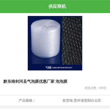
供应商机
黔东南剑河县气泡膜优惠厂家 泡泡膜
浏览次数：
669
次
产品规格：
发货地:
贵州省贵阳白云区