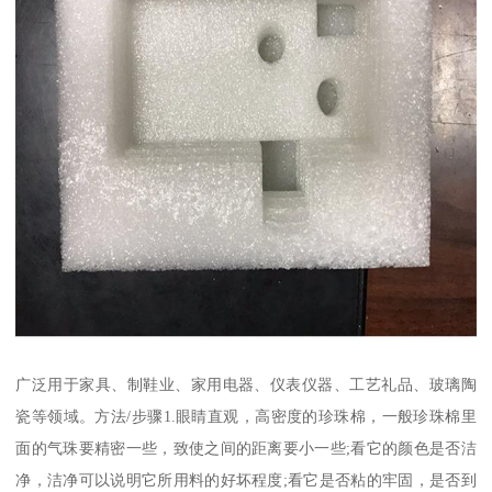
广泛用于家具、制鞋业、家用电器、仪表仪器、工艺礼品、玻璃陶
瓷等领域。方法/步骤1.眼睛直观，高密度的珍珠棉，一般珍珠棉里
面的气珠要精密一些，致使之间的距离要小一些;看它的颜色是否洁
净，洁净可以说明它所用料的好坏程度;看它是否粘的牢固，是否到