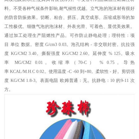
料。不受各种气候条件影响,耐气候性优越。立气泡的泡沫材有很好
的防音防振效果。切断、粘合、挤压、真空成形、压缩成形等的加
工性极优。细微气泡的泡沫材、外表光滑、可着色、显优美效果。
通过加工处理生产阻燃性产品。可作防止静电处理；理特性：项
目 单位 数据。密度 G/cm3 0.03。泡孔结构 - 非交联封密。抗拉强
度 KG/CM2 3.40。撕裂强度 KG/CM2 2.60。延伸度 % 125。吸水
率 MG/CM2 0.01。收缩率（70-C） % 0.75。导热
率 KCAL/M.H.C 0.02。使用温度 -C -60 到+80。柔软性 - 好。剪切强
度 KG/CM 1.8-3。表面电阻 欧姆普通：无。抗静电：10 的9-11 次
方。