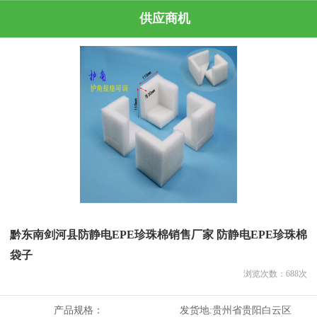
供应商机
黔东南剑河县防静电EPE珍珠棉销售厂家 防静电EPE珍珠棉
袋子
浏览次数：
688
次
产品规格：
发货地:
贵州省贵阳白云区