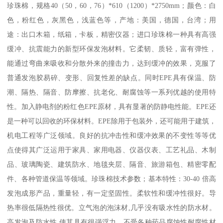
珍珠棉，规格40（50，60，76）*610（1200）*2750mm；颜色：白
色，粉红色，灰黑色，浅蓝色等，产地：美国，德国，台湾；用
途：出口木箱，纸箱，卡板，精密仪器；进口珍珠棉一种具有高强
缓冲、抗震能力的新型环保发泡材料。它柔韧、质轻，富有弹性，
能通过弯曲来吸收和分散外来的撞击力，达到缓冲的效果，克服了
普通发泡胶易碎、变形、回复性差的缺点。同时EPE具有保温、防
潮、隔热、隔音、防摩擦、抗老化、耐腐蚀等一系列优越的使用特
性。加入静电剂的粉红色EPE原材，具有显著的防静电性能。EPE还
是一种可以回收的环保材料。EPE除用于包装外，还可能用于建筑，
机电工程等广泛领域。良好的抗冲击性和缓冲效果的不变性等等优
点使得其广泛运用于家具、家用电器、仪器仪表、工艺礼品、木制
品、玻璃陶瓷、建筑防水、地毯夹层、隔音、旅游箱包、精密零配
件、各种管道保温等领域。珍珠棉技术参数；基本特性：30-40 倍高
发泡成形产品，重量轻，有一定坚固性。柔软性和缓冲性很好。导
热率很低隔热性很优。立气泡的泡沫材,几乎没有吸水性的防水材。
高发泡及防水性,使其具有很强浮力。不受各种药品腐蚀性耐腐性材