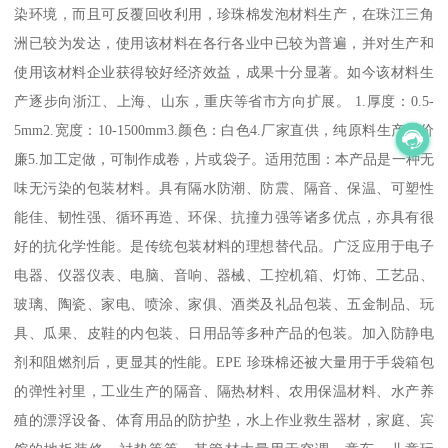
染环境，而且可反覆回收利用，珍珠棉发泡材料生产，在珠江三角
洲已较为发达，使用该材料在各行各业中已较为普遍，并对生产和
使用该材料企业获得较好经济效益，成果十分显著。如今该材料生
产逐步向浙江、上海、山东，重庆等省市方向扩展。 1.厚度：0.5-
5mm2.宽度：10-1500mm3.颜色：白色4.厂家直供，纯原料生产，价
廉5.加工定做，可制作成卷，片或袋子。适用范围：本产品是一种无
味无污染的包装材料。具有隔水防潮、防震、隔音、保温、可塑性
能佳、韧性强、循环再造、环保、抗撞力强等诸多优点，亦具有很
好的抗化学性能。是传统包装材料的理想替代品。广泛应用于电子
电器、仪器仪表、电脑、音响、器械、工控机箱、灯饰、工艺品、
玻璃、陶瓷、家电、喷涂、家俱、酒类及礼品包装、五金制品、玩
具、瓜果、皮鞋的内包装、日用品等多种产品的包装。加入防静电
剂和阻燃剂后，更显其的性能。EPE 珍珠棉还被大量用于手袋箱包
的弹性衬里，工业生产的隔音、隔热材料、农用保温材料、水产养
殖的漂浮设备、体育用品的防护垫，水上作业救生器材，家庭、宾