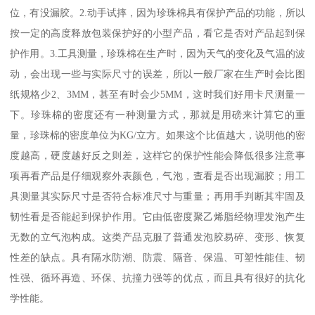
位，有没漏胶。2.动手试摔，因为珍珠棉具有保护产品的功能，所以
按一定的高度释放包装保护好的小型产品，看它是否对产品起到保
护作用。3.工具测量，珍珠棉在生产时，因为天气的变化及气温的波
动，会出现一些与实际尺寸的误差，所以一般厂家在生产时会比图
纸规格少2、3MM，甚至有时会少5MM，这时我们好用卡尺测量一
下。珍珠棉的密度还有一种测量方式，那就是用磅来计算它的重
量，珍珠棉的密度单位为KG/立方。如果这个比值越大，说明他的密
度越高，硬度越好反之则差，这样它的保护性能会降低很多注意事
项再看产品是仔细观察外表颜色，气泡，查看是否出现漏胶；用工
具测量其实际尺寸是否符合标准尺寸与重量；再用手判断其牢固及
韧性看是否能起到保护作用。它由低密度聚乙烯脂经物理发泡产生
无数的立气泡构成。这类产品克服了普通发泡胶易碎、变形、恢复
性差的缺点。具有隔水防潮、防震、隔音、保温、可塑性能佳、韧
性强、循环再造、环保、抗撞力强等的优点，而且具有很好的抗化
学性能。