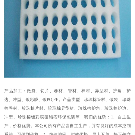
产品加工：做袋、切片、卷材、管材、棒材、异型材、护角、护
边、冲型、镀彩膜、镀PO;PE。产品类型：珍珠棉管材、做袋、珍珠
棉卷材、珍珠棉片材、珍珠棉异型材、珍珠棉护角、珍珠棉护边、
冲型、珍珠棉镀彩膜覆铝箔环保包装等；我们的优势：1、自主生
产，价格优势。本公司所有产品皆自主生产，并有良好的成本控制
系统，可做到价格。2、快速响应，时效优势。早上下单，快下午交