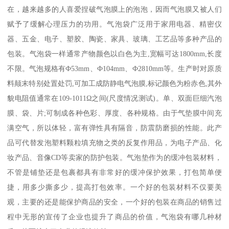
在，越来越多的人喜爱捏破气泡膜上的泡泡，因而气泡膜又被人们
赋予了缓解心理压力的功用。气泡袋广泛用于家用电器、精密仪
器、五金、电子、塑胶、陶瓷、家具、玻璃、工艺品等多种产品的
包装。气泡袋一样通常产物颜色以白色为主,宽幅可达1800mm,长度
不限。气泡规格有Ф53mm、Ф104mm、Ф2810mm等。生产时对原质
料颠末特别处置处罚,可加工成防静电气泡膜,标记颜色为粉赤色,其外
貌电阻值通常在109-1011Ω之间(尺度情况测试)。单、双面巨细汽泡
膜、袋、片;可制成各种色彩、厚度、各种规格。由于气垫膜中间充
满空气，所以体轻，富有弹性具有隔音，防震防磨损的性能。此产
品可代替发泡塑料颗粒填充物之类的反复作用品，为电子产品、化
妆产品、音像CD等卖家的防护包装。气泡垫作为的缓冲包装材料，
不管是铺垫还是包裹都具有非常好的缓冲保护效果，打包简单便
捷，用多少撕多少，提高打包效率。一个好的包装材料不仅要美
观，主要的还是能保护商品的安全，一个好的包装在商品的销售过
程中无形的宣传了企业也提升了商品的价值，气泡袋有哪几种材