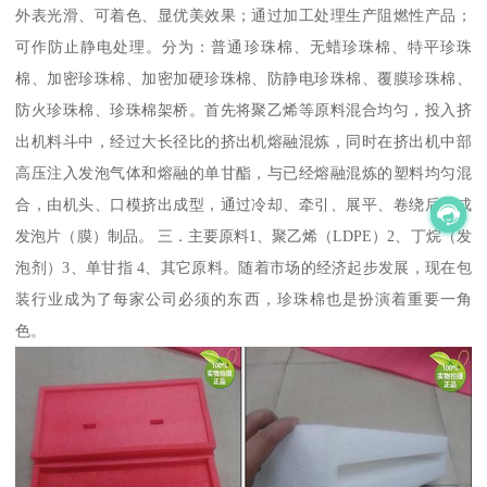
外表光滑、可着色、显优美效果；通过加工处理生产阻燃性产品；
可作防止静电处理。分为：普通珍珠棉、无蜡珍珠棉、特平珍珠
棉、加密珍珠棉、加密加硬珍珠棉、防静电珍珠棉、覆膜珍珠棉、
防火珍珠棉、珍珠棉架桥。首先将聚乙烯等原料混合均匀，投入挤
出机料斗中，经过大长径比的挤出机熔融混炼，同时在挤出机中部
高压注入发泡气体和熔融的单甘酯，与已经熔融混炼的塑料均匀混
合，由机头、口模挤出成型，通过冷却、牵引、展平、卷绕后即成
发泡片（膜）制品。 三．主要原料1、聚乙烯（LDPE）2、丁烷（发
泡剂）3、单甘指 4、其它原料。随着市场的经济起步发展，现在包
装行业成为了每家公司必须的东西，珍珠棉也是扮演着重要一角
色。