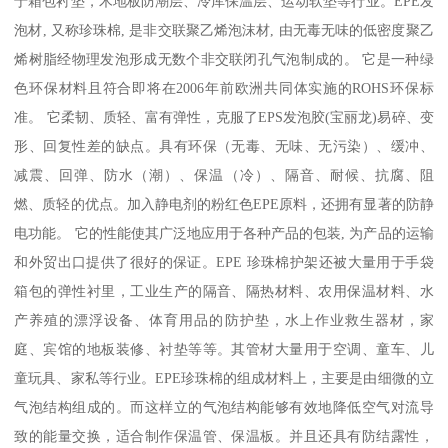
于箱包衬垫，木地板防潮层、冷库保温层、运动软垫等行业。EPE发
泡材, 又称珍珠棉, 是非交联聚乙烯泡沫材, 由无毒无味的低密度聚乙
烯树脂经物理发泡形成无数个非交联闭孔气泡制成的。 它是一种绿
色环保材料且符合即将在2006年前欧洲共同体实施的ROHS环保标
准。 它柔韧、质轻、富有弹性，克服了EPS发泡胶(宝丽龙)易碎、变
形、回复性差的缺点。具有环保（无毒、无味、无污染）、缓冲、
减震、回弹、防水（潮）、保温（冷）、隔音、耐候、抗腐、阻
燃、质轻的优点。加入静电剂的粉红色EPE原料，还拥有显著的防静
电功能。 它的性能使其广泛地应用于各种产品的包装, 为产品的运输
和外贸出口提供了很好的保证。EPE 珍珠棉护架还被大量用于手袋
箱包的弹性衬里，工业生产的隔音、隔热材料、农用保温材料、水
产养殖的漂浮设备、体育用品的防护垫，水上作业救生器材，家
庭、宾馆的地板装修、衬垫等等。其管材大量用于空调、童车、儿
童玩具、家私等行业。EPE珍珠棉的组成材料上，主要是由细微的立
气泡结构组成的。而这样立的气泡结构能够有效地降低空气对流导
致的能量交换，适合制作保温管、保温板。并且还具有防结露性，