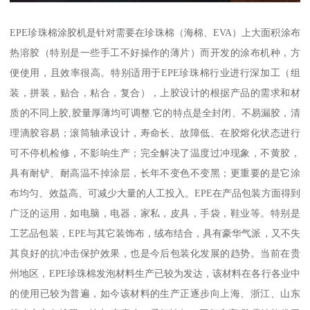
EPE珍珠棉涂胶机是针对需要在珍珠棉（海棉、EVA）上大面积涂布
热溶胶（特别是一些手工不好操作的薄片）而开发的涂布机种，方
便使用，且效率很高。特别适用于EPE珍珠棉行业进行深加工（组
装，拼装，贴合，粘合，复合），上胶设计的根据产品的需求和材
质的不同上胶,胶量厚薄均可调整.它的特点是全封闭、不易漏胶，清
理滴胶容易；滚筒轴承设计，寿命长、故障低、在胶熔化状态进行
可不停机检修，不影响生产；完全解决了温度过冲现象，不黄胶，
具有耐铲、耐高温不掉涂层，长年不变色不变黑；更重要的是它涂
布均匀、效益高、可减少大量的人工投入。EPE在产品包装方面得到
广泛的运用，如电脑，电器，家私，皮具，手袋，鞋业等。特别是
工艺品包装，EPE与其它装饰布，绒布结合，具有豪华气派，又不失
其良好的抗冲击保护效果，也是今后包装化发展的趋势。当前在贵
州地区，EPE珍珠棉发泡材料生产已较为发达，该材料在各行各业中
的使用已较为普遍，如今该材料的生产正逐步向上海、浙江、山东