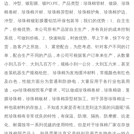
边、冲型、镀彩膜、镀PO;PE。产品类型：珍珠棉管材、做袋、珍珠
棉卷材、珍珠棉片材、珍珠棉异型材、珍珠棉护角、珍珠棉护边、
冲型、珍珠棉镀彩膜覆铝箔环保包装等；我们的优势：1、自主生
产，价格优势。本公司所有产品皆自主生产，并有良好的成本控制
系统，可做到价格。2、快速响应，时效优势。早上下单，快下午交
货，急客户之所急。 3、紧密配合，为您考虑。针对客户不同的订
单，配合生产不同的产品，本公司可根据客户订单来生产，从数量
小到几百个、大到几百万个，规格小到一公分，大到五六米，甚至
改装机器生产规格给您。 珍珠棉为发泡缓冲材料，常规颜色有红色
及白色，性能方面分为普通和防静电，大量应用于各行业包装用
途，epe珍珠棉按照客户要求，可以做成珍珠棉卷材，珍珠棉袋，复
膜珍珠棉，珍珠棉板材，珍珠棉异型材加工。对于异形珍珠棉这一
种包装材料的存放上，不知道大家是否有注意到这方面的问题呢?虽
然珍珠棉有非常优良的特性，有保温、防潮、隔热、防摩擦、抗老
化、耐腐蚀等一系列优越的使用特性。但是对于珍珠棉厂家在存放
珍珠棉阿产品上，则是需要注意它是特别容易产生静电这一特点