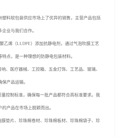
州塑料软包装供应市场上了优异的销售，主营产品包括
多企业与我们合作。
聚乙烯（LLDPE）添加抗静电剂，通过气泡吹膜工艺
等特点，是一种理想的防静电包装材料。
音响、医疗器械、工控箱、五金灯饰、工艺品、玻璃、
确保产品运输。
质量控制标准，确保每一批产品都符合高标准要求。我
户的产品在市场上脱颖而出。
泡膜垫片、珍珠棉卷材、珍珠棉板材、珍珠棉袋子、珍